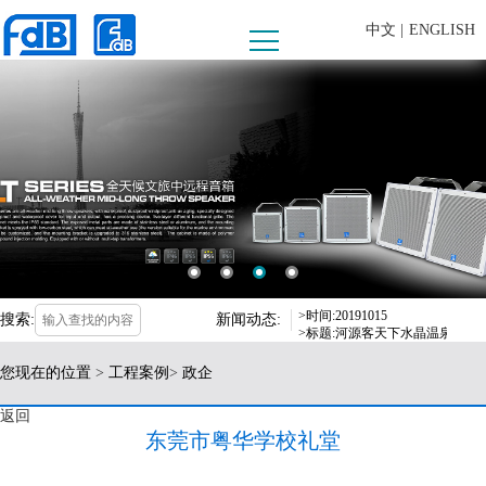
中文 |
ENGLISH
>时间:20190625
>标题:FDB AUDIO助阵第十
>时间:2019-09-16
>标题:fdB爱高音响惊喜亮相，
>时间:2019-03-18
>标题:fdB爱高音响获“2018
>时间:20191015
搜索:
新闻动态:
>标题:河源客天下水晶温泉国际度
>时间:20190625
您现在的位置
>
工程案例
>
政企
>标题:FDB AUDIO助阵第十
>时间:2019-09-16
返回
>标题:fdB爱高音响惊喜亮相，
东莞市粤华学校礼堂