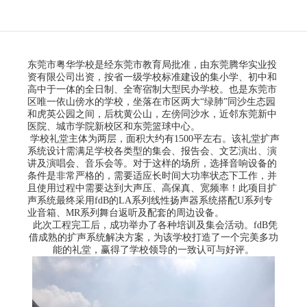
东莞市粤华学校是经东莞市教育局批准，由东莞腾华实业投
资有限公司出资，按省一级学校标准建设的集小学、初中和
高中于一体的全日制、全寄宿制大型民办学校。也是东莞市
区唯一依山傍水的学校，坐落在市区两大“绿肺”同沙生态园
和虎英公园之间，后枕黄公山，左傍同沙水，近邻东莞新中
医院、城市学院新校区和东莞篮球中心。
学校礼堂主体为两层，面积大约有1500平左右。该礼堂扩声
系统设计需满足学校各类型的集会、报告会、文艺演出、演
讲及演唱会、音乐会等。对于这样的场所，选择音响设备的
条件是非常严格的，需要适应长时间大功率状态下工作，并
且使用过程中需要达到大声压、高保真、宽频率！此项目扩
声系统最终采用fdB的LA系列线性扬声器系统搭配U系列专
业音箱、MR系列舞台返听及配套的周边设备。
此次工程完工后，成功举办了各种培训及集会活动。fdB凭
借成熟的扩声系统解决方案，为该学校打造了一个完美多功
能的礼堂，赢得了学校领导的一致认可与好评。