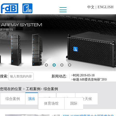
中文 |
ENGLISH
>时间:20190625
>标题:FDB AUDIO助阵第十
>时间:2019-09-16
>标题:fdB爱高音响惊喜亮相，
>时间:2019-03-18
搜索:
新闻动态:
>标题:fdB爱高音响获“2018
>时间:20191015
您现在的位置
>
工程案例
>
综合案例
>标题:河源客天下水晶温泉国际度
>时间:20190625
综合案例
演出
娱乐
政企
全天候
>标题:FDB AUDIO助阵第十
体育场馆
国际
>时间:2019-09-16
>标题:fdB爱高音响惊喜亮相，