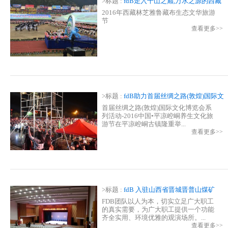
>标题 :
fdB走入千山之巅,万水之源的西藏
2016年西藏林芝雅鲁藏布生态文华旅游
节
查看更多>>
>标题 :
fdB助力首届丝绸之路(敦煌)国际文
化博览会—平凉首届摇滚音乐节
首届丝绸之路(敦煌)国际文化博览会系
列活动-2016中国•平凉崆峒养生文化旅
游节在平凉崆峒古镇隆重举...
查看更多>>
>标题 :
fdB 入驻山西省晋城晋普山煤矿
FDB团队以人为本，切实立足广大职工
的真实需要，为广大职工提供一个功能
齐全实用、环境优雅的观演场所。...
查看更多>>