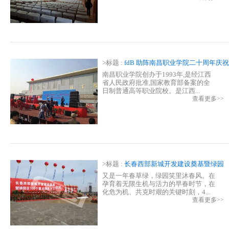
>标题 :
fdB 助阵南昌职业学院二十周年庆祝
大会
南昌职业学院创办于1993年,是经江西
省人民政府批准,国家教育部备案的全
日制普通高等职业院校。是江西...
查看更多>>
>标题 :
长春西部新城开发建设奠基暨绿园
区100个重点项目开工仪式扩声系统
又是一年春草绿，绿园笑里沐春风。在
孕育着无限生机与活力的早春时节，在
化危为机、共克时艰的关键时刻，4...
查看更多>>