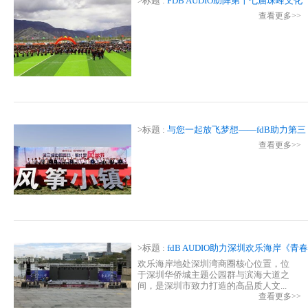
>标题 :
FDB AUDIO助阵第十七届珠峰文化
旅游节
查看更多>>
>标题 :
与您一起放飞梦想——fdB助力第三
届中国廊坊第什里风筝节
查看更多>>
>标题 :
fdB AUDIO助力深圳欢乐海岸《青春
不打烊》大型音乐会
欢乐海岸地处深圳湾商圈核心位置，位
于深圳华侨城主题公园群与滨海大道之
间，是深圳市致力打造的高品质人文...
查看更多>>