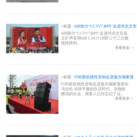
>标题 :
fdB助力“CCTV7乡约”走进河北文安
县
fdB助力“CCTV7乡约”走进河北文安县,
主扩声采用fdB LA6312II双12寸三分频
线性阵列...
查看更多>>
>标题 :
FDB新款线性音响走进嘉兴湘家荡
迷你马拉松
FDB新款线性音响走进嘉兴湘家荡迷你
马拉松 在快节奏的生活时代，在物欲
横流的社会，很多人已经忘记了运...
查看更多>>