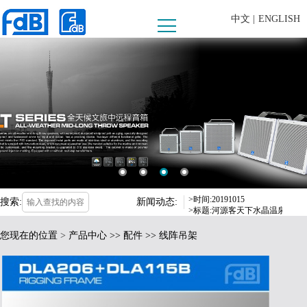
中文 |
ENGLISH
>时间:20190625
>标题:FDB AUDIO助阵第十
>时间:2019-09-16
>标题:fdB爱高音响惊喜亮相，
>时间:2019-03-18
>标题:fdB爱高音响获“2018
>时间:20191015
搜索:
新闻动态:
>标题:河源客天下水晶温泉国际度
>时间:20190625
您现在的位置
>
产品中心
>>
配件
>> 线阵吊架
>标题:FDB AUDIO助阵第十
>时间:2019-09-16
>标题:fdB爱高音响惊喜亮相，