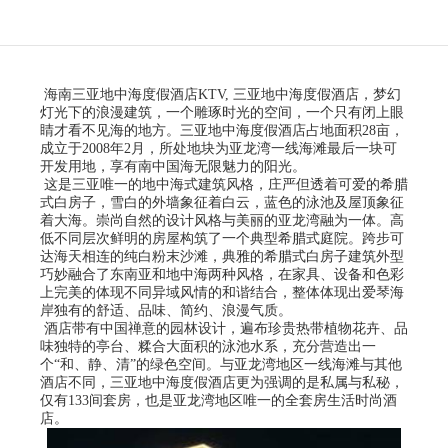
海南三亚地中海度假酒店KTV, 三亚地中海度假酒店，梦幻
灯光下的浪漫建筑，一个雕琢时光的空间，一个只有闭上眼
睛才看不见海的地方。三亚地中海度假酒店占地面积28亩，
成立于2008年2月，所处地块为亚龙湾一线海滩最后一块可
开发用地，享有南中国海无限魅力的阳光。
这是三亚唯一的地中海式建筑风格，庄严但透着可爱的希腊
式白房子，雪白的外墙象征着白云，蓝色的泳池及屋顶象征
着大海。崇尚自然的设计风格与美丽的亚龙湾融为一体。高
低不同层次鲜明的房屋构筑了一个典型希腊式庭院。跨步可
达海天相连的纯白粉末沙滩，典雅的希腊式白房子建筑外型
巧妙融合了东南亚和地中海两种风格，在家具、设备和色彩
上完美的体现不同异域风情的和谐结合，整体体现出爱琴海
岸独有的舒适、品味、简约、浪漫气质。
酒店带有中国禅意的园林设计，遍布珍贵热带植物花卉、品
味独特的亭台、糅合大面积的泳池水系，充分营造出一
个“和、静、清”的绿色空间。与亚龙湾地区一线海滩与其他
酒店不同，三亚地中海度假酒店更为强调的是私属与私秘，
仅有133间套房，也是亚龙湾地区唯一的全套房生活时尚酒
店。