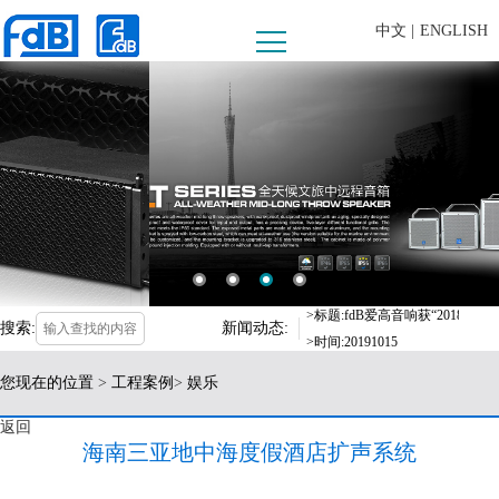
中文 |
ENGLISH
>时间:20190625
>标题:FDB AUDIO助阵第十
>时间:2019-09-16
>标题:fdB爱高音响惊喜亮相，
>时间:2019-03-18
>标题:fdB爱高音响获“2018
>时间:20191015
搜索:
新闻动态:
>标题:河源客天下水晶温泉国际度
>时间:20190625
您现在的位置
>
工程案例
>
娱乐
>标题:FDB AUDIO助阵第十
>时间:2019-09-16
返回
>标题:fdB爱高音响惊喜亮相，
海南三亚地中海度假酒店扩声系统