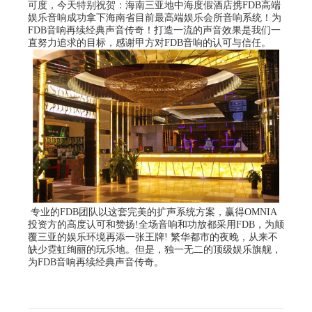
可度，今天特别祝贺：海南三亚地中海度假酒店携FDB高端
娱乐音响成功拿下海南省目前最高端娱乐会所音响系统！为
FDB音响再续经典声音传奇！打造一流的声音效果是我们一
直努力追求的目标，感谢甲方对FDB音响的认可与信任。
专业的FDB团队以这套完美的扩声系统方案，赢得OMNIA
投资方的高度认可和赞扬!全场音响和功放都采用FDB，为颠
覆三亚的娱乐环境再添一张王牌! 繁华都市的夜晚，从来不
缺少霓虹绚丽的玩乐地。但是，独一无二的顶级娱乐旗舰，
为FDB音响再续经典声音传奇。