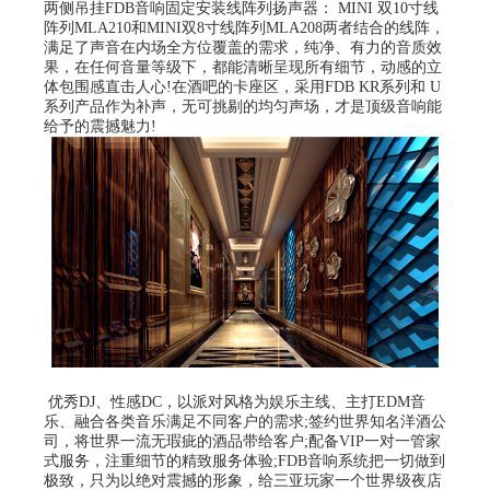
两侧吊挂FDB音响固定安装线阵列扬声器： MINI 双10寸线
阵列MLA210和MINI双8寸线阵列MLA208两者结合的线阵，
满足了声音在内场全方位覆盖的需求，纯净、有力的音质效
果，在任何音量等级下，都能清晰呈现所有细节，动感的立
体包围感直击人心!在酒吧的卡座区，采用FDB KR系列和 U
系列产品作为补声，无可挑剔的均匀声场，才是顶级音响能
给予的震撼魅力!
优秀DJ、性感DC，以派对风格为娱乐主线、主打EDM音
乐、融合各类音乐满足不同客户的需求;签约世界知名洋酒公
司，将世界一流无瑕疵的酒品带给客户;配备VIP一对一管家
式服务，注重细节的精致服务体验;FDB音响系统把一切做到
极致，只为以绝对震撼的形象，给三亚玩家一个世界级夜店