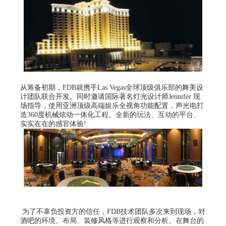
从筹备初期，FDB就携手Las Vegas全球顶级俱乐部的舞美设
计团队联合开发。同时邀请国际著名灯光设计师Jennifer 现
场指导，使用亚洲顶级高端娱乐全视角功能配置，声光电打
造360度机械炫动一体化工程。全新的玩法、互动的平台、
实实在在的感官体验!
为了不辜负投资方的信任，FDB技术团队多次来到现场，对
酒吧的环境、布局、装修风格等进行观察和分析。在舞台的