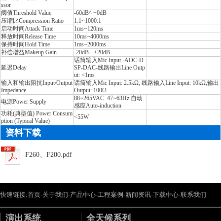
ssor
阈值Threshold Value
-60dB^ +0dB
压缩比Compression Ratio
1:1~1000:1
启动时间Attack Time
1ms~120ms
释放时间Release Time
10ms~4000ms
保持时间Hold Time
1ms~2000ms
补偿增益Makeup Gain
-20dB - +20dB
话筒输入Mic Input -ADC-D
延迟Delay
SP-DAC-线路输出Line Outp
ut: <1ms
输入和输出阻抗Input/Output
话筒输入Mic Input: 2.5kΩ, 线路输入Line Input: 10kΩ,输出
Impedance
Output: 100Ω
88~265VAC 47~63Hz 自动
电源Power Supply
感应Auto-induction
功耗(典型值) Power Consum
<55W
ption (Typical Value)
资料下载
F260、F200.pdf
快速链接:
首页
-
关于我们
-
产品中心
-
工程案例
-
新闻资讯
-
下载中心
-
联系我们
演出系统
全天候系列