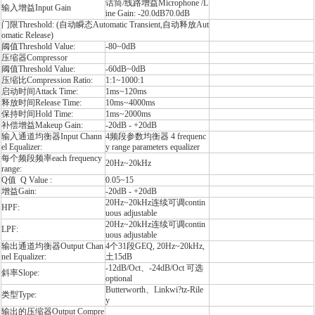
话筒/线路增益Microphone /L
输入增益Input Gain
ine Gain: -20.0dB70.0dB
门限Threshold: (自动瞬态Automatic Transient,自动释放Aut
omatic Release)
阈值Threshold Value:
-80~0dB
压缩器Compressor
阈值Threshold Value:
-60dB~0dB
压缩比Compression Ratio:
1:1~1000:1
启动时间Attack Time:
1ms~120ms
释放时间Release Time:
10ms~4000ms
保持时间Hold Time:
1ms~2000ms
补偿增益Makeup Gain:
-20dB - +20dB
输入通道均衡器Input Chann
4频段参数均衡器 4 frequenc
el Equalizer:
y range parameters equalizer
每个频段频率each frequency
20Hz~20kHz
range:
Q值 Q Value :
0.05~15
增益Gain:
-20dB - +20dB
20Hz~20kHz连续可调contin
HPF:
uous adjustable
20Hz~20kHz连续可调contin
LPF:
uous adjustable
输出通道均衡器Output Chan
4个31段GEQ, 20Hz~20kHz,
nel Equalizer:
土15dB
-12dB/Oct、-24dB/Oct 可选
斜率Slope:
optional
Butterworth、Linkwi?tz-Rile
类型Type:
y
输出的压缩器Output Compre