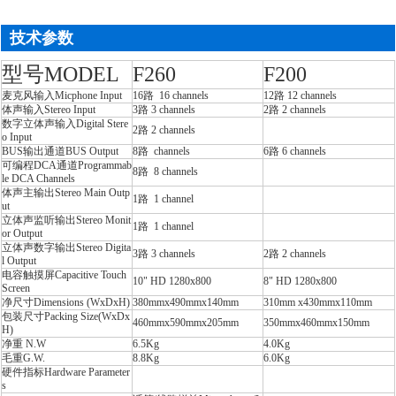
技术参数
型号MODEL
F260
F200
麦克风输入Micphone Input
16路 16 channels
12路 12 channels
体声输入Stereo Input
3路 3 channels
2路 2 channels
数字立体声输入Digital Stere
2路 2 channels
o Input
BUS输出通道BUS Output
8路 channels
6路 6 channels
可编程DCA通道Programmab
8路 8 channels
le DCA Channels
体声主输出Stereo Main Outp
1路 1 channel
ut
立体声监听输出Stereo Monit
1路 1 channel
or Output
立体声数字输出Stereo Digita
3路 3 channels
2路 2 channels
l Output
电容触摸屏Capacitive Touch
10" HD 1280x800
8" HD 1280x800
Screen
净尺寸Dimensions (WxDxH)
380mmx490mmx140mm
310mm x430mmx110mm
包装尺寸Packing Size(WxDx
460mmx590mmx205mm
350mmx460mmx150mm
H)
净重 N.W
6.5Kg
4.0Kg
毛重G.W.
8.8Kg
6.0Kg
硬件指标Hardware Parameter
s