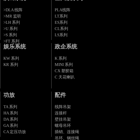
>DLA 线阵
PLA线阵
>MR 监听
LT系列
>LH 系列
ES系列
>U 系列
CL系列
>S 系列
LS系列
>FT 系列
娱乐系统
政企系统
KW 系列
K 系列
KR 系列
MINI 系列
CX 塑胶箱
C 天花喇叭
功放
配件
TA 系列
线阵吊架
HA 系列
连接杆
DA 系列
壁挂吊架
GA 系列
螺母吊环
CA 定压功放
插销、连接绳
吊环、钢丝绳