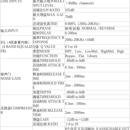
LINE INPUTS
最大输入电平MAX.I
+30dBu（balanced）
NPUT LEVEL
信噪比S/N RATIO
105dB
最大增益MAX. GAI
70dB
N
总谐波失真THD
0.008%（20Hz-20KHz）
相位P
HASE
标准/反相
NORMAL / REVERSE
输入I
NPUT
延时D
ELAY
0-200ms
频率F
REQUENCY R
20Hz-20KHz ±18dB
ESPONSE
EQ（4段参量均衡）
(4 BAND EQUALIZ
Q值 Q VALUE
0.5 to 10
ER)
类型MODE
HPF、Low、LowMid、HighMid、High
功能F
UNCTION
Bypass、Flat、Library
阈值THRESHOLD
-80dB to 0dB
启动时间 ATTACK T
0.5ms - 100ms
IME
噪声门
释放时间RELEASE T
2ms - 2000ms
N
OISE GATE
IME
保持时间HOLD TIM
2ms - 2000ms
E
深度D
EPTH
-80dB to 0dB
阈值THRESHOLD
-80dB to 0dB
启动时间 ATTACK T
0.5ms - 100ms
IME
压限器COMPRESSO
释放时间
RELEASE
R
2ms - 2000ms
TIME
增益G
AIN
-12dB to +12dB
压缩比例
RATIO
1.0 to 20
8个自定义XLR输出
, 8 ASSIGNABLE OUT