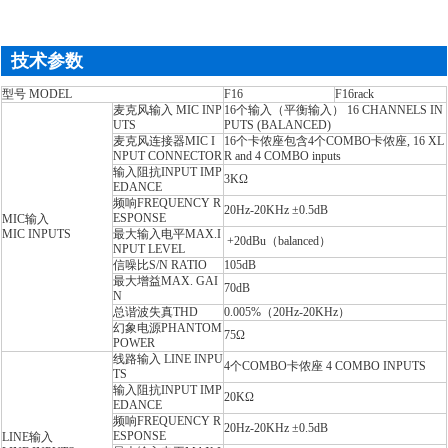
技术参数
型号
MODEL
F16
F16rack
麦克风输入 MIC INP
16个输入（平衡输入）
16 CHANNELS IN
UTS
PUTS (BALANCED)
麦克风连接器M
IC I
16个卡侬座包含4个COMBO卡侬座
, 16 XL
NPUT CONNECTOR
R and 4 COMBO inputs
输入阻抗I
NPUT IMP
3KΩ
EDANCE
频响F
REQUENCY R
20Hz-20KHz ±0.5dB
ESPONSE
MIC输入
MIC INPUTS
最大输入电平M
AX.I
+20dBu（balanced）
NPUT LEVEL
信噪比S
/N RATIO
105dB
最大增益MAX. GAI
70dB
N
总谐波失真THD
0.005%（20Hz-20KHz）
幻象电源P
HANTOM
75Ω
POWER
线路输入
LINE INPU
4个COMBO卡侬座
4 COMBO INPUTS
TS
输入阻抗I
NPUT IMP
20KΩ
EDANCE
频响FREQUENCY R
20Hz-20KHz ±0.5dB
ESPONSE
LINE输入