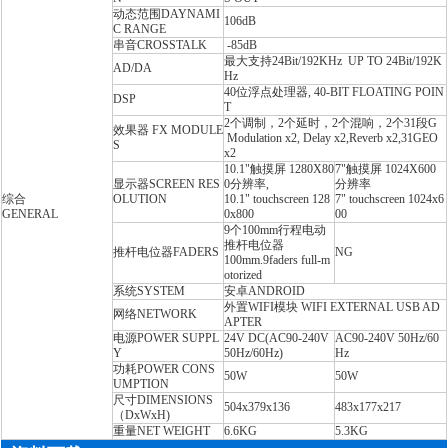
动态范围D
AYNAMI
106dB
C RANGE
串音C
ROSSTALK
-85dB
最大支持24Bit/192KHz UP TO 24Bit/192K
AD/DA
Hz
40位浮点处理器, 40-BIT FLOATING POIN
DSP
T
2个调制，2个延时，2个混响，2个31段G
效果器 FX MODULE
Modulation x2, Delay x2,Reverb x2,31GEO
S
x2
10.1"触摸屏 1280X80
7"触摸屏 1024X600
显示器S
CREEN RES
0分辨率,
分辨率
综合
OLUTION
10.1" touchscreen 128
7" touchscreen 1024x6
G
ENERAL
0x800
00
9个100mm行程电动
推杆电位器
推杆电位器FADERS
NG
100mm.9faders full-m
otorized
系统S
YSTEM
安卓A
NDROID
外置WIFI模块
WIFI EXTERNAL USB AD
网络N
ETWORK
APTER
电源P
OWER SUPPL
24V DC(AC90-240V
AC90-240V 50Hz/60
Y
50Hz/60Hz)
Hz
功耗P
OWER CONS
50W
50W
UMPTION
尺寸D
IMENSIONS
504x379x136
483x177x217
（DxWxH)
重量N
ET WEIGHT
6.6KG
5.3KG