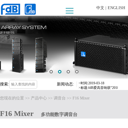
中文 |
ENGLISH
>时间:20190625
>标题:FDB AUDIO助阵第十
>时间:2019-09-16
>标题:fdB爱高音响惊喜亮相，
>时间:2019-03-18
>标题:fdB爱高音响获“2018
搜索:
新闻动态:
>时间:20191015
>标题:河源客天下水晶温泉国际度
您现在的位置 >>
产品中心
>>
调音台
>> F16 Mixer
>时间:20190625
>标题:FDB AUDIO助阵第十
F16 Mixer
>时间:2019-09-16
多功能数字调音台
>标题:fdB爱高音响惊喜亮相，