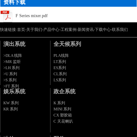
资料下载
F Series mixer.pdf
快速链接:
首页
-
关于我们
-
产品中心
-
工程案例
-
新闻资讯
-
下载中心
-
联系我们
演出系统
全天候系列
>DLA 线阵
PLA线阵
>MR 监听
LT系列
>LH 系列
ES系列
>U 系列
CL系列
>S 系列
LS系列
>FT 系列
娱乐系统
政企系统
KW 系列
K 系列
KR 系列
MINI 系列
CX 塑胶箱
C 天花喇叭