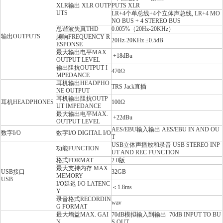
XLR输出
XLR OUTP
PUTS XLR
UTS
LR+4个单总线+4个立体声总线
, LR+4 MO
NO BUS + 4 STEREO BUS
总谐波失真T
HD
0.005%（20Hz-20KHz）
输出OUTPUTS
频响FREQUENCY R
20Hz-20KHz ±0.5dB
ESPONSE
最大输出电平M
AX.
+18dBu
OUTPUT LEVEL
输出阻抗O
UTPUT I
470Ω
MPEDANCE
耳机输出H
EADPHO
TRS Jack直插
NE OUTPUT
耳机输出阻抗O
UTP
耳机H
EADPHONES
100Ω
UT IMPEDANCE
最大输出电平MAX.
+22dBu
OUTPUT LEVEL
AES/EBU输入输出 AES/EBU IN AND OU
数字I/O
数字I/
O DIGITAL I/O
T
USB立体声播放和录音
USB STEREO INP
功能FUNCTION
UT AND REC FUNCTION
格式F
ORMAT
2.0版
最大支持内存
MAX.
USB接口
32GB
MEMORY
USB
I/O延迟
I/O LATENC
＜1.8ms
Y
录音格式R
ECORDIN
wav
G FORMAT
最大增益M
AX. GAI
70dB模拟输入到输出 70dB INPUT TO BU
N
S OUT