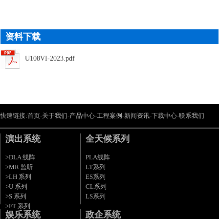
资料下载
U108VI-2023.pdf
快速链接:
首页
-
关于我们
-
产品中心
-
工程案例
-
新闻资讯
-
下载中心
-
联系我们
演出系统
全天候系列
>DLA 线阵
PLA线阵
>MR 监听
LT系列
>LH 系列
ES系列
>U 系列
CL系列
>S 系列
LS系列
>FT 系列
娱乐系统
政企系统