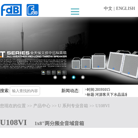
中文 |
ENGLISH
>时间:20190625
>标题:FDB AUDIO助阵第十
>时间:2019-09-16
>标题:fdB爱高音响惊喜亮相，
>时间:2019-03-18
>标题:fdB爱高音响获“2018
>时间:20191015
搜索:
新闻动态:
>标题:河源客天下水晶温泉国际度
>时间:20190625
您现在的位置 >>
产品中心
>>
U 系列专业音箱
>> U108VI
>标题:FDB AUDIO助阵第十
>时间:2019-09-16
>标题:fdB爱高音响惊喜亮相，
U108VI
1x8"两分频全音域音箱