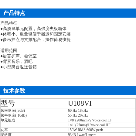
产品特点
产品特征
●高质量单元配置，高强度夹板箱体
●体积小、重量轻便于搬运和固定安装
●多吊挂点与支撑配合，操作简易快捷
适用范围
●语言扩声、会议室
●背景音乐，酒吧
●小型舞台返送音箱
技术参数
型号
U108VI
频率响应(-3dB)
60 Hz-18kHz
频率响应(-10dB)
55 Hz-20kHz
单元组成
1×8"(200mm)/2"voice coil LF
1×1"(25mm)/1"voice coil HF
功率
150W RMS,600W peak
灵敏度
93dB 1watt/1 metre