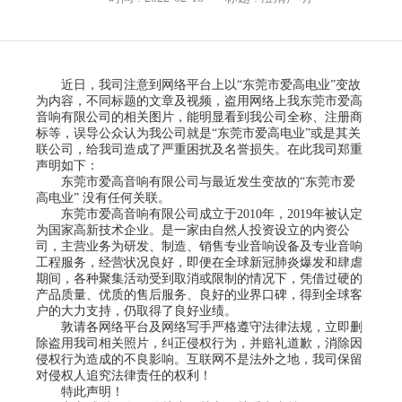
近日，我司注意到网络平台上以“东莞市爱高电业”变故
为内容，不同标题的文章及视频，盗用网络上我东莞市爱高
音响有限公司的相关图片，能明显看到我公司全称、注册商
标等，误导公众认为我公司就是“东莞市爱高电业”或是其关
联公司，给我司造成了严重困扰及名誉损失。在此我司郑重
声明如下：
东莞市爱高音响有限公司与最近发生变故的“东莞市爱
高电业” 没有任何关联。
东莞市爱高音响有限公司成立于2010年，2019年被认定
为国家高新技术企业。是一家由自然人投资设立的内资公
司，主营业务为研发、制造、销售专业音响设备及专业音响
工程服务，经营状况良好，即便在全球新冠肺炎爆发和肆虐
期间，各种聚集活动受到取消或限制的情况下，凭借过硬的
产品质量、优质的售后服务、良好的业界口碑，得到全球客
户的大力支持，仍取得了良好业绩。
敦请各网络平台及网络写手严格遵守法律法规，立即删
除盗用我司相关照片，纠正侵权行为，并赔礼道歉，消除因
侵权行为造成的不良影响。互联网不是法外之地，我司保留
对侵权人追究法律责任的权利！
特此声明！